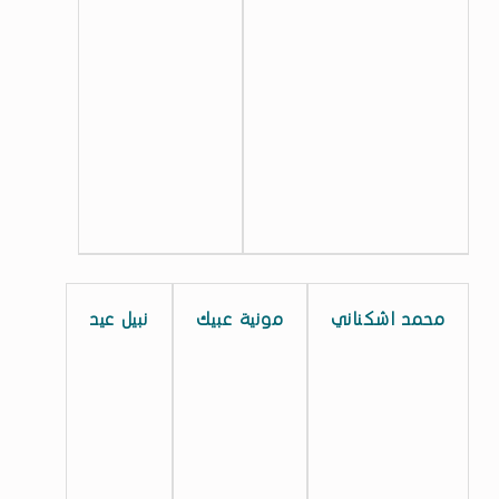
C
A
G
2
.
1
(
ص
محمد اشكناني
مونية عبيك
نبيل عيد
ف
ح
ة
2
)