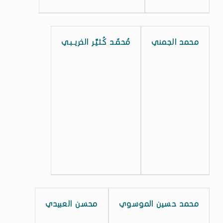
ع
ر
محمد الجمني
مُحمّـد كُـثـيَّـر الخريــبـي
ب
ي
ة
ا
ل
م
ع
ت
م
د
ة
محمد حسين الموسوي
محسن العبيدي
W