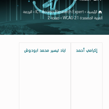
الرئيسية
ICT Access Research Expert
الترجمة
>
>
العربية المعتمدة WCAG 2.1
صفحة 2
>
MEMBER CATEGORY:
ا
إكرامي أحمد
اياد تيسير محمد ابودوش
ل
ت
ر
ج
م
ة
ا
ل